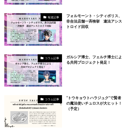
フォルモーント・シティポリス、
報道記事
非合法店舗一斉検挙 違法アシス
トロイド回収
ガルシア博士、フェルチ博士によ
コラム記事
る共同プロジェクト発足！
“トウキョウトハラジュク”で賢者
コラム記事
の魔法使いチュロスが大ヒット！
（予定）