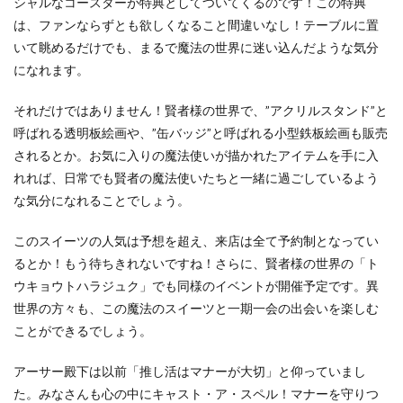
シャルなコースターが特典としてついてくるのです！この特典
は、ファンならずとも欲しくなること間違いなし！テーブルに置
いて眺めるだけでも、まるで魔法の世界に迷い込んだような気分
になれます。
それだけではありません！賢者様の世界で、”アクリルスタンド”と
呼ばれる透明板絵画や、”缶バッジ”と呼ばれる小型鉄板絵画も販売
されるとか。お気に入りの魔法使いが描かれたアイテムを手に入
れれば、日常でも賢者の魔法使いたちと一緒に過ごしているよう
な気分になれることでしょう。
このスイーツの人気は予想を超え、来店は全て予約制となってい
るとか！もう待ちきれないですね！さらに、賢者様の世界の「ト
ウキョウトハラジュク」でも同様のイベントが開催予定です。異
世界の方々も、この魔法のスイーツと一期一会の出会いを楽しむ
ことができるでしょう。
アーサー殿下は以前「推し活はマナーが大切」と仰っていまし
た。みなさんも心の中にキャスト・ア・スペル！マナーを守りつ