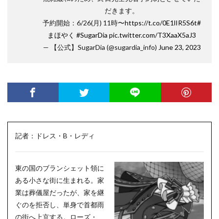
だきます。
予約開始：6/26(月) 11時〜
https://t.co/0E1lIR5S6t
#
まほやく
#SugarDia
pic.twitter.com/T3XaaX5aJ3
— 【公式】SugarDia (@sugardia_info)
June 23, 2023
記者：ドレス・B・レディ
東の国のブランシェット領に
ある小さな街に生まれる。家
業は葬儀屋だったが、家を継
ぐのを拒否し、単身で首都雨
の街へ上京する。ローズ・