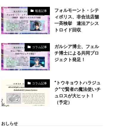
フォルモーント・シテ
報道記事
ィポリス、非合法店舗
一斉検挙 違法アシス
トロイド回収
ガルシア博士、フェル
コラム記事
チ博士による共同プロ
ジェクト発足！
“トウキョウトハラジュ
コラム記事
ク”で賢者の魔法使いチ
ュロスが大ヒット！
（予定）
おしらせ