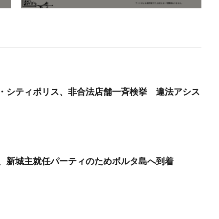
・シティポリス、非合法店舗一斉検挙 違法アシス
、新城主就任パーティのためボルタ島へ到着