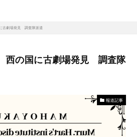
に古劇場発見 調査隊派遣
、西の国に古劇場発見 調査隊
報道記事