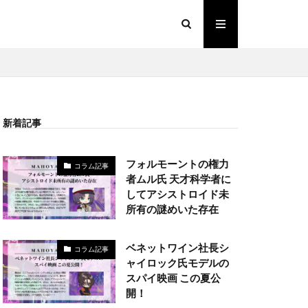
新着記事
フォルモーントの権力
コラム記事
者ムル氏 天才科学者に
してアシストロイド未
所有の謎めいた存在
ベネットワイン社長シ
コラム記事
ャイロック氏モデルの
スパイ映画 この夏公
開！