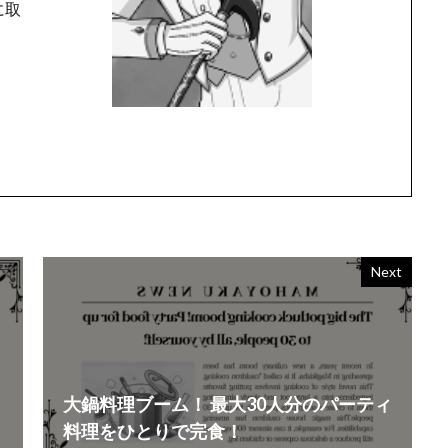
に取
Next
大鍋料理ブーム！ 最大30人分のパーティ
料理をひとりで完食！