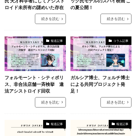
氏 天才科学者にしてアシスト
ック氏モデルのスパイ映画 こ
ロイド未所有の謎めいた存在
の夏公開！
続きを読む
続きを読む
報道記事
コラム記事
フォルモーント・シティポリ
ガルシア博士、フェルチ博士
ス、非合法店舗一斉検挙 違
による共同プロジェクト発
法アシストロイド回収
足！
続きを読む
続きを読む
報道記事
報道記事