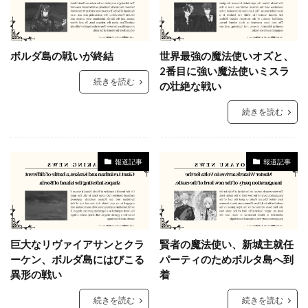
ボルダ島の戦いが終結
世界最強の魔法使いオズと、
2番目に強い魔法使いミスラ
続きを読む
の壮絶な戦い
続きを読む
報道記事
報道記事
巨大なリヴァイアサンとクラ
賢者の魔法使い、新城主就任
ーケン、ボルダ島にはびこる
パーティのためボルタ島へ到
異形の戦い
着
続きを読む
続きを読む