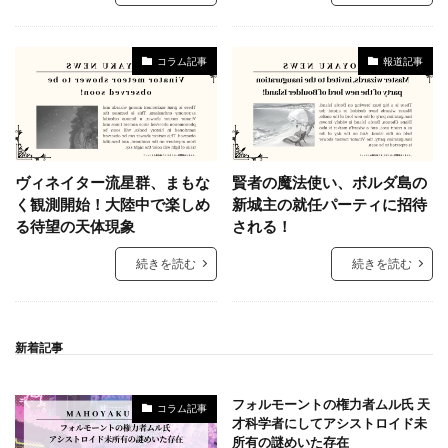
コラム記事
報道記事
ヴィネイター流星群、まもな
賢者の魔法使い、ボルダ島の
く観測開始！大陸中で楽しめ
新城主の就任パーティに招待
る待望の天体現象
される！
続きを読む
続きを読む
新着記事
フォルモーントの権力者ムル氏 天
コラム記事
才科学者にしてアシストロイド未
所有の謎めいた存在